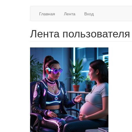
Перейти
Main
Главная
Лента
Вход
к
основному
navigation
содержанию
Лента пользователя