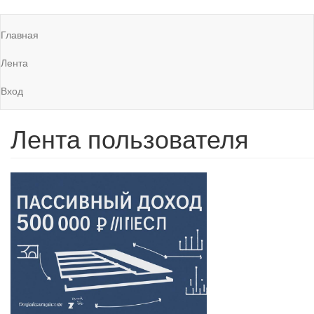
Перейти
Главная
к
Main
основному
navigation
Лента
содержанию
Вход
Лента пользователя