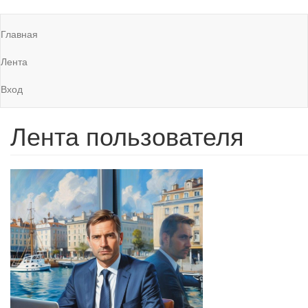
Перейти
Главная
к
Main
основному
navigation
Лента
содержанию
Вход
Лента пользователя